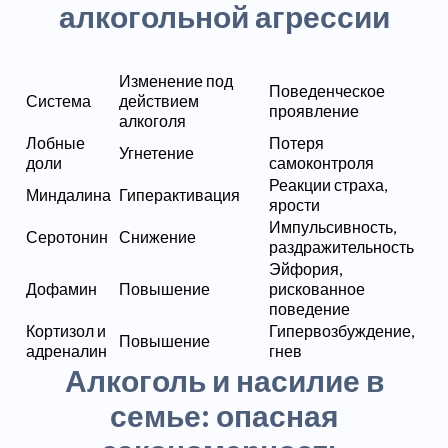
алкогольной агрессии
Изменение под
Поведенческое
Система
действием
проявление
алкоголя
Лобные
Потеря
Угнетение
доли
самоконтроля
Реакции страха,
Миндалина
Гиперактивация
ярости
Импульсивность,
Серотонин
Снижение
раздражительность
Эйфория,
Дофамин
Повышение
рискованное
поведение
Кортизол и
Гипервозбуждение,
Повышение
адреналин
гнев
Алкоголь и насилие в
семье: опасная