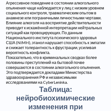
Агрессивное поведение в состоянии алкогольного
опьянения чаще наблюдается у лиц с низким уровнем
социального контроля, травматическим опытом в
анамнезе или пограничными личностными чертами.
Влияние алкоголя на восприятие действительности
приводит к искажённой интерпретации нейтральных
ситуаций как провоцирующих. По данным
Национального института психического здоровья
США (NIMH), этанол нарушает способность к эмпатии
и снижает толерантность к фрустрации, усиливая
вероятность конфликта.
Показательно, что в криминальных сводках более
половины преступлений на бытовой почве
совершаются в состоянии алкогольного опьянения.
Это подтверждается докладами Министерства
здравоохранения РФ и независимыми
исследованиями на CyberLeninka.
Таблица:
нейробиохимические
изменения при