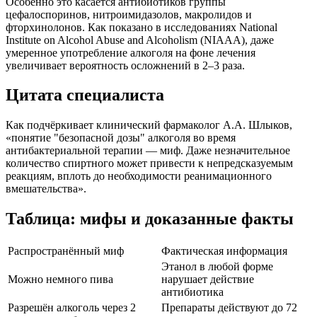
Особенно это касается антибиотиков группы
цефалоспоринов, нитроимидазолов, макролидов и
фторхинолонов. Как показано в исследованиях National
Institute on Alcohol Abuse and Alcoholism (NIAAA), даже
умеренное употребление алкоголя на фоне лечения
увеличивает вероятность осложнений в 2–3 раза.
Цитата специалиста
Как подчёркивает клинический фармаколог А.А. Шлыков,
«понятие "безопасной дозы" алкоголя во время
антибактериальной терапии — миф. Даже незначительное
количество спиртного может привести к непредсказуемым
реакциям, вплоть до необходимости реанимационного
вмешательства».
Таблица: мифы и доказанные факты
Распространённый миф
Фактическая информация
Этанол в любой форме
Можно немного пива
нарушает действие
антибиотика
Разрешён алкоголь через 2
Препараты действуют до 72