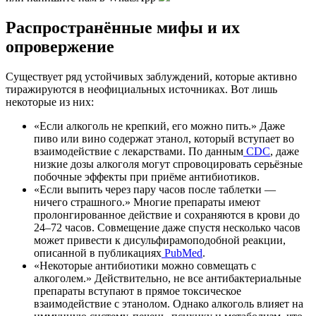
Распространённые мифы и их
опровержение
Существует ряд устойчивых заблуждений, которые активно
тиражируются в неофициальных источниках. Вот лишь
некоторые из них:
«Если алкоголь не крепкий, его можно пить.» Даже
пиво или вино содержат этанол, который вступает во
взаимодействие с лекарствами. По данным
CDC
, даже
низкие дозы алкоголя могут спровоцировать серьёзные
побочные эффекты при приёме антибиотиков.
«Если выпить через пару часов после таблетки —
ничего страшного.» Многие препараты имеют
пролонгированное действие и сохраняются в крови до
24–72 часов. Совмещение даже спустя несколько часов
может привести к дисульфирамоподобной реакции,
описанной в публикациях
PubMed
.
«Некоторые антибиотики можно совмещать с
алкоголем.» Действительно, не все антибактериальные
препараты вступают в прямое токсическое
взаимодействие с этанолом. Однако алкоголь влияет на