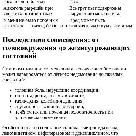
часа после таблетки
часов
Алкоголь разрешён при
Все группы подвержены
«лёгких» антибиотиках
нарушению метаболизма
У меня не было побочных
Вред может быть
эффектов — значит, безопасно
отложенным и кумулятивным
Последствия совмещения: от
головокружения до жизнеугрожающих
состояний
Симптоматика при совмещении алкоголя с антибиотиками
может варьироваться от лёгкого недомогания до тяжёлых
состояний:
головная боль, нарушение координации;
тошнота, рвота, спазмы в животе;
тахикардия, колебания давления;
спутанность сознания, обмороки;
печёночная или почечная недостаточность при
длительном совмещении.
Особенно опасно сочетание этанола с метронидазолом,
левомицетином, цефоперазоном и доксициклином, что