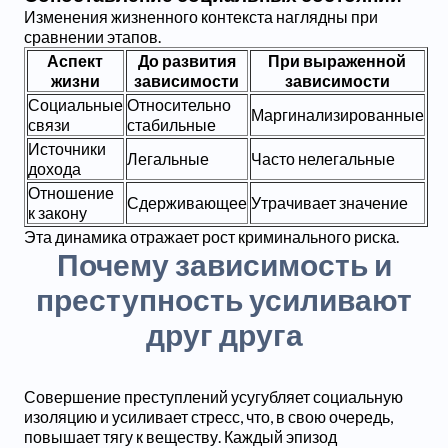
Изменения жизненного контекста наглядны при
сравнении этапов.
Аспект
До развития
При выраженной
жизни
зависимости
зависимости
Социальные
Относительно
Маргинализированные
связи
стабильные
Источники
Легальные
Часто нелегальные
дохода
Отношение
Сдерживающее
Утрачивает значение
к закону
Эта динамика отражает рост криминального риска.
Почему зависимость и
преступность усиливают
друг друга
Совершение преступлений усугубляет социальную
изоляцию и усиливает стресс, что, в свою очередь,
повышает тягу к веществу. Каждый эпизод